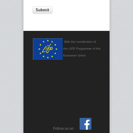
With the contribution of
the LIFE Programme of the
European Union
.
Disclaimer
Follow us on