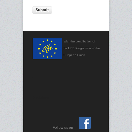
With the contribution of
the LIFE Programme of the
European Union
.
Disclaimer
Follow us on