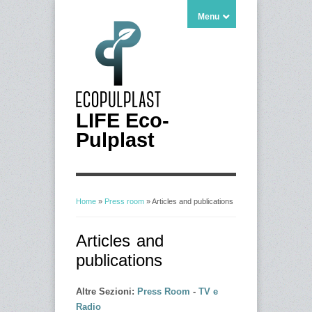
Menu
LIFE Eco-
Pulplast
Home
»
Press room
» Articles and publications
You are here
Articles and
publications
Altre Sezioni:
Press Room
-
TV e
Radio