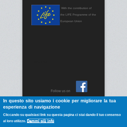
With the contribution of
the LIFE Programme of the
European Union
.
Disclaimer
Follow us on
In questo sito usiamo i cookie per migliorare la tua
Privacy Policy
|
Disclaimer
| Last update
esperienza di navigazione
2018.08.31
Cliccando su qualsiasi link su questa pagina ci stai dando il tuo consenso
Dammi più info
al loro utilizzo.
Copyright © 2026,
LIFE Eco-Pulplast